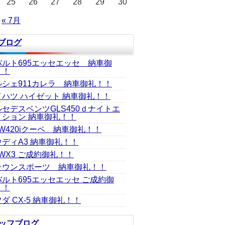
25
26
27
28
29
30
« 7月
Jブログ
バルト695エッセエッセ 納車御
！！
ルシェ911カレラ 納車御礼！！
イハツ ハイゼット 納車御礼！！
ルセデスベンツGLS450ｄナイトエ
ィション 納車御礼！！
W420iクーペ 納車御礼！！
ウディA3 納車御礼！！
WX3 ご成約御礼！！
ラウンスポーツ 納車御礼！！
バルト695エッセエッセ ご成約御
！！
ダ CX-5 納車御礼！！
ッフブログ