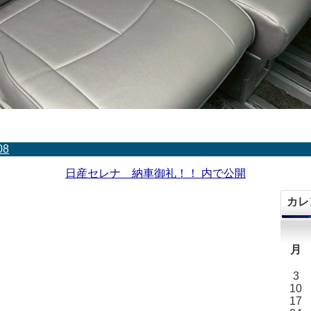
08
日産セレナ 納車御礼！！
内で公開
カレ
月
3
10
17