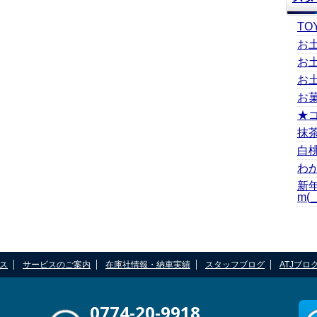
TO
お
お
お
お
★
抹
白
わ
新
m(_
ス
サービスのご案内
在庫社情報・納車実績
スタッフブログ
ATJブロ
0774-20-9918