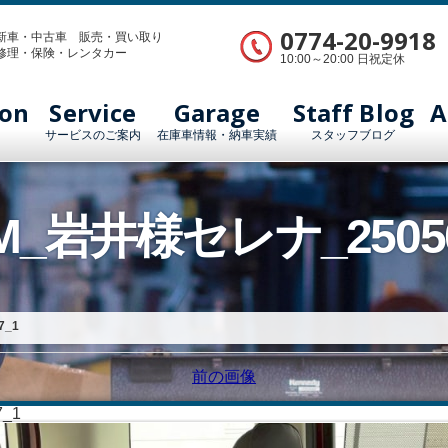
0774-20-9918
新車・中古車 販売・買い取り
修理・保険・レンタカー
10:00～20:00 日祝定休
ion
Service
Garage
Staff Blog
A
サービスのご案内
在庫車情報・納車実績
スタッフブログ
BUM_岩井様セレナ_2505
7_1
前の画像
_1