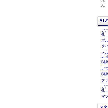
24
31
AT
ア
礼
ポ
ダ
メ
デ
BM
ア
BM
ク
ア
礼
マツ
スタ