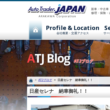
新車・中古車
修理・保険・
Profile & Location
S
会社概要・交通アクセス
サー
ATJ Blog
ATJブログ
ATJブログ
日産セレナ 納車御礼！！
日産セレナ 納車御礼！！