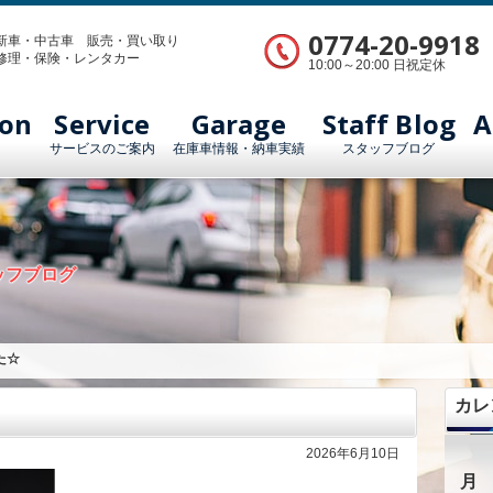
0774-20-9918
新車・中古車 販売・買い取り
修理・保険・レンタカー
10:00～20:00 日祝定休
ion
Service
Garage
Staff Blog
A
サービスのご案内
在庫車情報・納車実績
スタッフブログ
ッフブログ
た☆
カレ
2026年6月10日
月