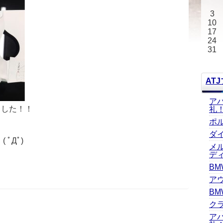
3
10
17
24
31
AT
ア
ました！！
礼
ポ
ダ
ﾟДﾟ)
メ
デ
BM
ア
BM
ク
ア