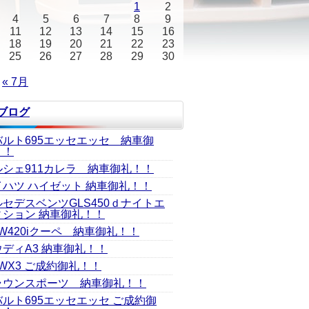
1
2
4
5
6
7
8
9
11
12
13
14
15
16
18
19
20
21
22
23
25
26
27
28
29
30
« 7月
Jブログ
バルト695エッセエッセ 納車御
！！
ルシェ911カレラ 納車御礼！！
イハツ ハイゼット 納車御礼！！
ルセデスベンツGLS450ｄナイトエ
ィション 納車御礼！！
W420iクーペ 納車御礼！！
ウディA3 納車御礼！！
WX3 ご成約御礼！！
ラウンスポーツ 納車御礼！！
バルト695エッセエッセ ご成約御