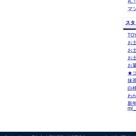
礼
マツ
スタ
TO
お
お
お
お
★
抹
白
わ
新
m(_