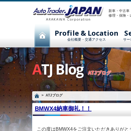
新車・中古車
修理・保険・
Profile & Location
S
会社概要・交通アクセス
サー
ATJ Blog
ATJブログ
ATJブログ
BMWX4納車御礼！！
この度はBMWX4をご注文いただきありがと