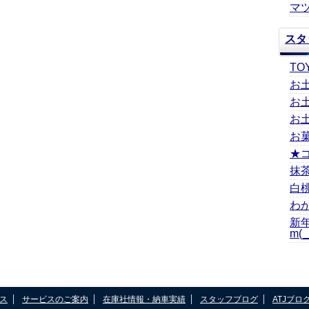
マツ
スタ
TO
お
お
お
お
★
抹
白
わ
新
m(_
ス
サービスのご案内
在庫社情報・納車実績
スタッフブログ
ATJブロ