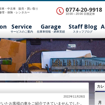
0774-20-9918
新車・中古車 販売・買い取り
修理・保険・レンタカー
10:00～20:00 日祝定休
ion
Service
Garage
Staff Blog
A
サービスのご案内
在庫車情報・納車実績
スタッフブログ
グ
カレ
2022年11月28日
月
だいたお客様の車をご紹介できていませんでした。