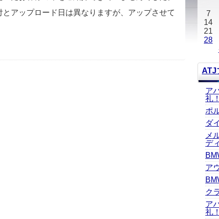
付とアップロード日は異なりますが、アップさせて
7
14
21
28
AT
ア
礼
ポ
ダ
メ
デ
BM
ア
BM
ク
ア
礼