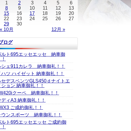
1
2
3
4
5
6
8
9
10
11
12
13
15
16
17
18
19
20
22
23
24
25
26
27
29
30
« 10月
12月 »
Jブログ
バルト695エッセエッセ 納車御
！！
ルシェ911カレラ 納車御礼！！
イハツ ハイゼット 納車御礼！！
ルセデスベンツGLS450ｄナイトエ
ィション 納車御礼！！
W420iクーペ 納車御礼！！
ウディA3 納車御礼！！
WX3 ご成約御礼！！
ラウンスポーツ 納車御礼！！
バルト695エッセエッセ ご成約御
！！