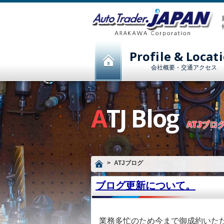
Profile & Locat
会社概要・交通アクセス
ATJ Blog
ATJブロ
ATJブログ
ブログ更新について。
業務多忙のため今まで御成約いた