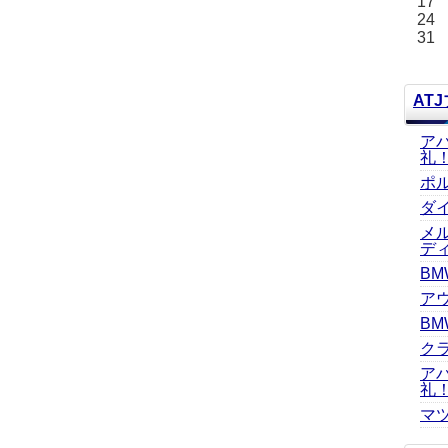
17
24
31
AT
ア
礼
ポ
ダ
メ
デ
BM
ア
BM
ク
ア
礼
マツ