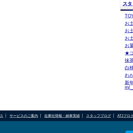
スタ
TO
お
お
お
お
★
抹
白
わ
新
m(_
ス
サービスのご案内
在庫社情報・納車実績
スタッフブログ
ATJブロ