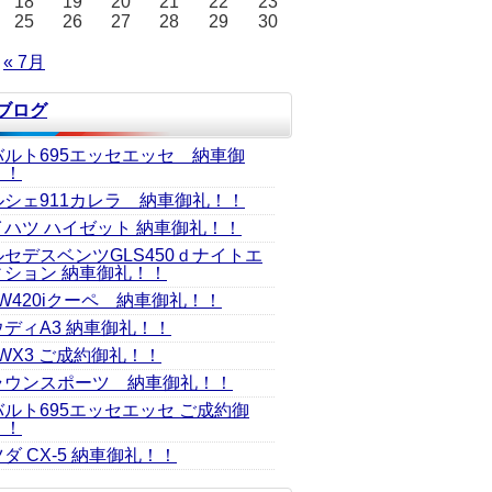
18
19
20
21
22
23
25
26
27
28
29
30
« 7月
Jブログ
バルト695エッセエッセ 納車御
！！
ルシェ911カレラ 納車御礼！！
イハツ ハイゼット 納車御礼！！
ルセデスベンツGLS450ｄナイトエ
ィション 納車御礼！！
W420iクーペ 納車御礼！！
ウディA3 納車御礼！！
WX3 ご成約御礼！！
ラウンスポーツ 納車御礼！！
バルト695エッセエッセ ご成約御
！！
ダ CX-5 納車御礼！！