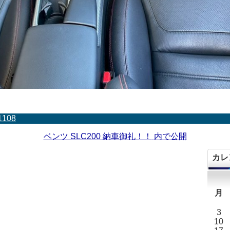
1108
ベンツ SLC200 納車御礼！！
内で公開
カレ
月
3
10