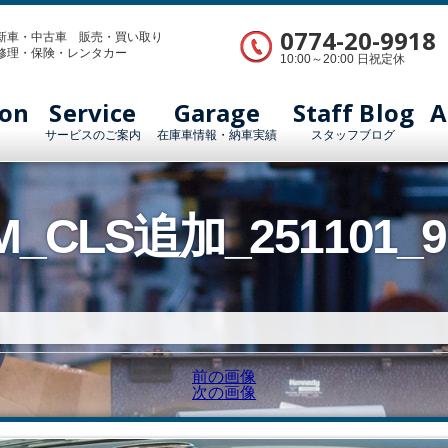
0774-20-9918
新車・中古車 販売・買い取り
修理・保険・レンタカー
10:00～20:00 日祝定休
ion
Service
Garage
Staff Blog
A
サービスのご案内
在庫車情報・納車実績
スタッフブログ
UM_CLS追加_251101_9
前の画像
次の画像