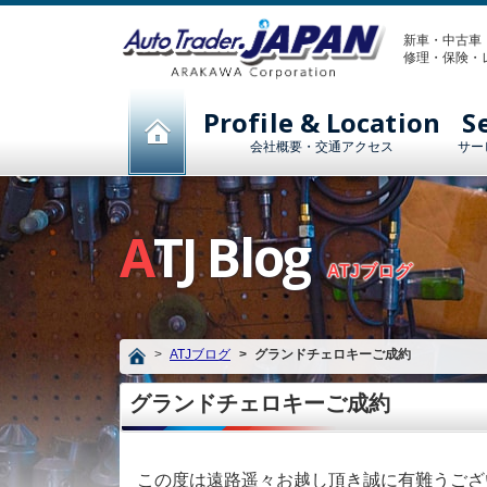
新車・中古車
修理・保険・
Profile & Location
S
会社概要・交通アクセス
サー
ATJ Blog
ATJブログ
ATJブログ
グランドチェロキーご成約
グランドチェロキーご成約
この度は遠路遥々お越し頂き誠に有難うござ